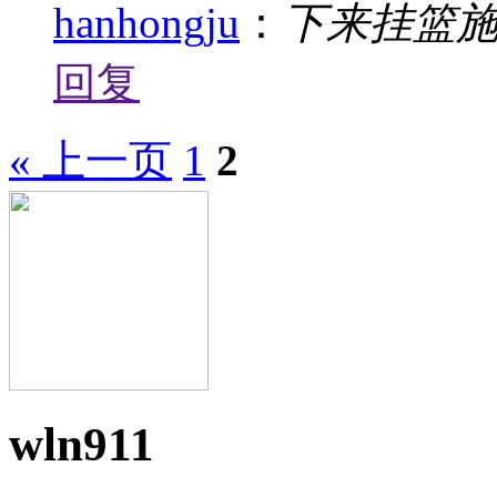
hanhongju
：
下来挂篮
回复
« 上一页
1
2
wln911