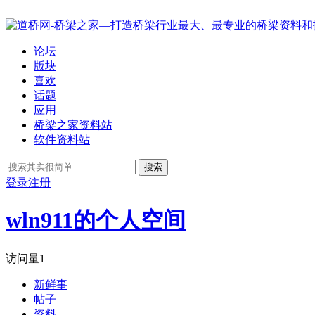
论坛
版块
喜欢
话题
应用
桥梁之家资料站
软件资料站
搜索
登录
注册
wln911的个人空间
访问量
1
新鲜事
帖子
资料