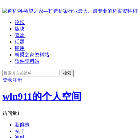
论坛
版块
喜欢
话题
应用
桥梁之家资料站
软件资料站
搜索
登录
注册
wln911的个人空间
访问量
1
新鲜事
帖子
资料