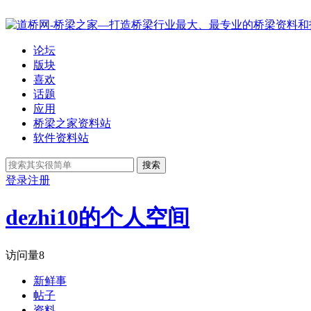
论坛
版块
喜欢
话题
应用
桥梁之家资料站
软件资料站
搜索
登录
注册
dezhi10的个人空间
访问量
8
新鲜事
帖子
资料