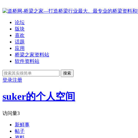
论坛
版块
喜欢
话题
应用
桥梁之家资料站
软件资料站
搜索
登录
注册
suker的个人空间
访问量
3
新鲜事
帖子
资料