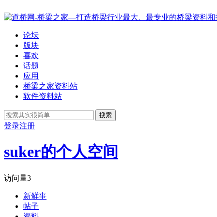
论坛
版块
喜欢
话题
应用
桥梁之家资料站
软件资料站
搜索
登录
注册
suker的个人空间
访问量
3
新鲜事
帖子
资料