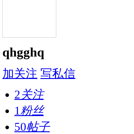
qhgghq
加关注
写私信
2
关注
1
粉丝
50
帖子