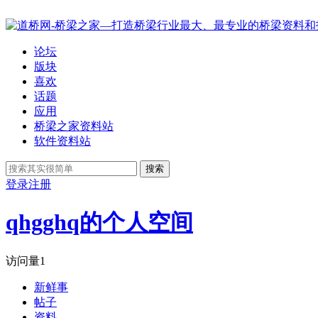
论坛
版块
喜欢
话题
应用
桥梁之家资料站
软件资料站
搜索
登录
注册
qhgghq的个人空间
访问量
1
新鲜事
帖子
资料