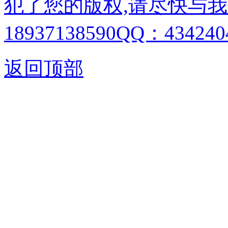
犯了您的版权,请尽快与我
18937138590QQ：4342404
返回顶部