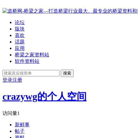
论坛
版块
喜欢
话题
应用
桥梁之家资料站
软件资料站
搜索
登录
注册
crazywg的个人空间
访问量
1
新鲜事
帖子
资料