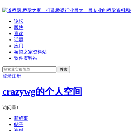
论坛
版块
喜欢
话题
应用
桥梁之家资料站
软件资料站
搜索
登录
注册
crazywg的个人空间
访问量
1
新鲜事
帖子
资料