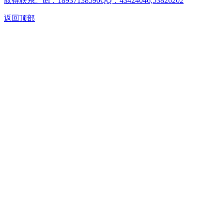
取得联系。tel：18937138590QQ：43424046,53826202
返回顶部