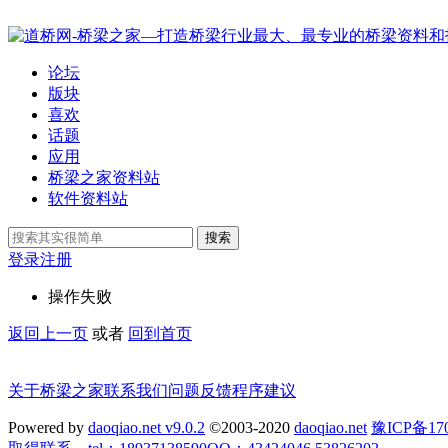
论坛
版块
喜欢
话题
应用
桥梁之家资料站
软件资料站
搜索
登录
注册
操作失败
返回上一页
或者
回到首页
关于桥梁之家
联系我们
问题反馈
程序建议
Powered by
daoqiao.net v9.0.2
©2003-2020
daoqiao.net
豫ICP备