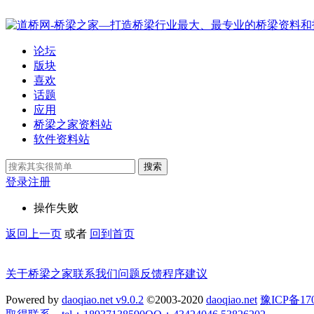
论坛
版块
喜欢
话题
应用
桥梁之家资料站
软件资料站
搜索
登录
注册
操作失败
返回上一页
或者
回到首页
关于桥梁之家
联系我们
问题反馈
程序建议
Powered by
daoqiao.net v9.0.2
©2003-2020
daoqiao.net
豫ICP备