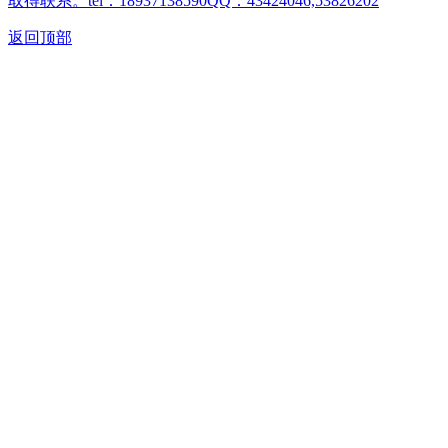
取得联系。tel：18937138590QQ：43424046,53826202
返回顶部