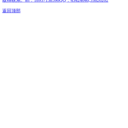
取得联系。tel：18937138590QQ：43424046,53826202
返回顶部