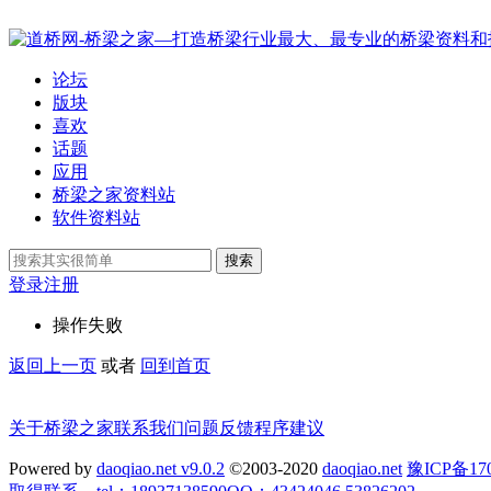
论坛
版块
喜欢
话题
应用
桥梁之家资料站
软件资料站
搜索
登录
注册
操作失败
返回上一页
或者
回到首页
关于桥梁之家
联系我们
问题反馈
程序建议
Powered by
daoqiao.net v9.0.2
©2003-2020
daoqiao.net
豫ICP备