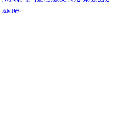
取得联系。tel：18937138590QQ：43424046,53826202
返回顶部