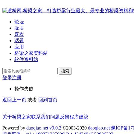
论坛
版块
喜欢
话题
应用
桥梁之家资料站
软件资料站
搜索
登录
注册
操作失败
返回上一页
或者
回到首页
关于桥梁之家
联系我们
问题反馈
程序建议
Powered by
daoqiao.net v9.0.2
©2003-2020
daoqiao.net
豫ICP备