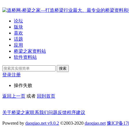
论坛
版块
喜欢
话题
应用
桥梁之家资料站
软件资料站
搜索
登录
注册
操作失败
返回上一页
或者
回到首页
关于桥梁之家
联系我们
问题反馈
程序建议
Powered by
daoqiao.net v9.0.2
©2003-2020
daoqiao.net
豫ICP备1