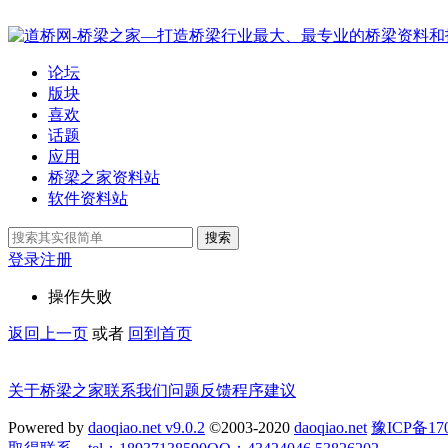
论坛
版块
喜欢
话题
应用
桥梁之家资料站
软件资料站
搜索
登录
注册
操作失败
返回上一页
或者
回到首页
关于桥梁之家
联系我们
问题反馈
程序建议
Powered by
daoqiao.net v9.0.2
©2003-2020
daoqiao.net
豫ICP备