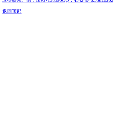
取得联系。tel：18937138590QQ：43424046,53826202
返回顶部