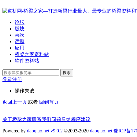
论坛
版块
喜欢
话题
应用
桥梁之家资料站
软件资料站
搜索
登录
注册
操作失败
返回上一页
或者
回到首页
关于桥梁之家
联系我们
问题反馈
程序建议
Powered by
daoqiao.net v9.0.2
©2003-2020
daoqiao.net
豫ICP备1