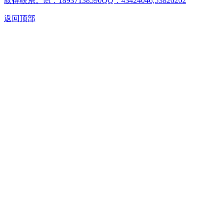
取得联系。tel：18937138590QQ：43424046,53826202
返回顶部