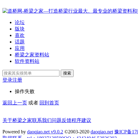
论坛
版块
喜欢
话题
应用
桥梁之家资料站
软件资料站
搜索
登录
注册
操作失败
返回上一页
或者
回到首页
关于桥梁之家
联系我们
问题反馈
程序建议
Powered by
daoqiao.net v9.0.2
©2003-2020
daoqiao.net
豫ICP备