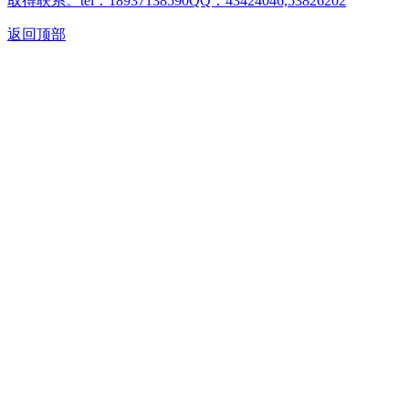
取得联系。tel：18937138590QQ：43424046,53826202
返回顶部