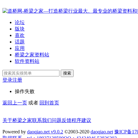
论坛
版块
喜欢
话题
应用
桥梁之家资料站
软件资料站
搜索
登录
注册
操作失败
返回上一页
或者
回到首页
关于桥梁之家
联系我们
问题反馈
程序建议
Powered by
daoqiao.net v9.0.2
©2003-2020
daoqiao.net
豫ICP备