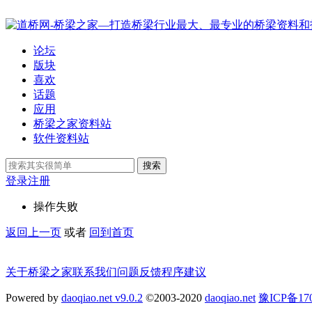
论坛
版块
喜欢
话题
应用
桥梁之家资料站
软件资料站
搜索
登录
注册
操作失败
返回上一页
或者
回到首页
关于桥梁之家
联系我们
问题反馈
程序建议
Powered by
daoqiao.net v9.0.2
©2003-2020
daoqiao.net
豫ICP备1