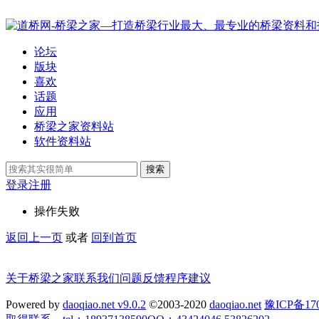
论坛
版块
喜欢
话题
应用
桥梁之家资料站
软件资料站
搜索
登录
注册
操作失败
返回上一页
或者
回到首页
关于桥梁之家
联系我们
问题反馈
程序建议
Powered by
daoqiao.net v9.0.2
©2003-2020
daoqiao.net
豫ICP备