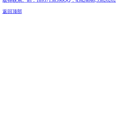
取得联系。tel：18937138590QQ：43424046,53826202
返回顶部