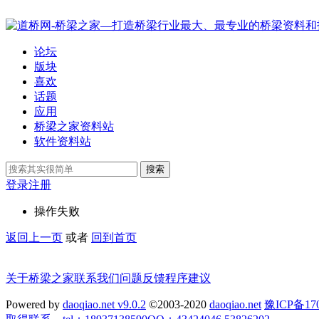
论坛
版块
喜欢
话题
应用
桥梁之家资料站
软件资料站
搜索
登录
注册
操作失败
返回上一页
或者
回到首页
关于桥梁之家
联系我们
问题反馈
程序建议
Powered by
daoqiao.net v9.0.2
©2003-2020
daoqiao.net
豫ICP备