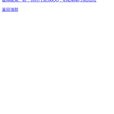
取得联系。tel：18937138590QQ：43424046,53826202
返回顶部