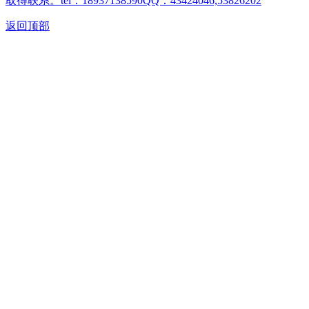
取得联系。tel：18937138590QQ：43424046,53826202
返回顶部