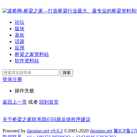
论坛
版块
喜欢
话题
应用
桥梁之家资料站
软件资料站
搜索
登录
注册
操作失败
返回上一页
或者
回到首页
关于桥梁之家
联系我们
问题反馈
程序建议
Powered by
daoqiao.net v9.0.2
©2003-2020
daoqiao.net
豫ICP备