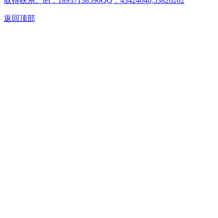
取得联系。tel：18937138590QQ：43424046,53826202
返回顶部