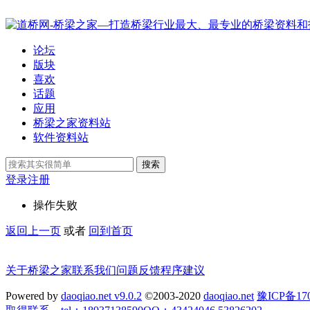
论坛
版块
喜欢
话题
应用
桥梁之家资料站
软件资料站
搜索
登录
注册
操作失败
返回上一页
或者
回到首页
关于桥梁之家
联系我们
问题反馈
程序建议
Powered by
daoqiao.net v9.0.2
©2003-2020
daoqiao.net
豫ICP备