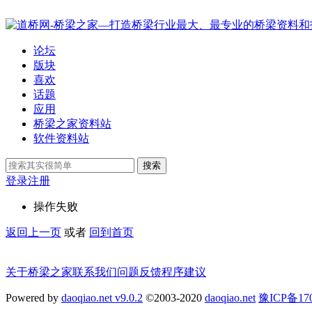
论坛
版块
喜欢
话题
应用
桥梁之家资料站
软件资料站
搜索
登录
注册
操作失败
返回上一页
或者
回到首页
关于桥梁之家
联系我们
问题反馈
程序建议
Powered by
daoqiao.net v9.0.2
©2003-2020
daoqiao.net
豫ICP备1