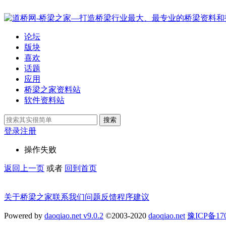
论坛
版块
喜欢
话题
应用
桥梁之家资料站
软件资料站
搜索
登录
注册
操作失败
返回上一页
或者
回到首页
关于桥梁之家
联系我们
问题反馈
程序建议
Powered by
daoqiao.net v9.0.2
©2003-2020
daoqiao.net
豫ICP备1