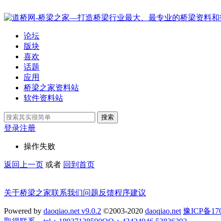
论坛
版块
喜欢
话题
应用
桥梁之家资料站
软件资料站
搜索
登录
注册
操作失败
返回上一页
或者
回到首页
关于桥梁之家
联系我们
问题反馈
程序建议
Powered by
daoqiao.net v9.0.2
©2003-2020
daoqiao.net
豫ICP备