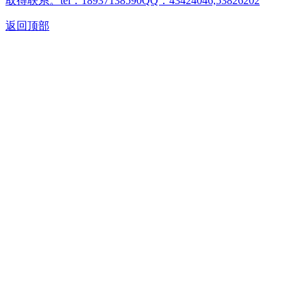
取得联系。tel：18937138590QQ：43424046,53826202
返回顶部