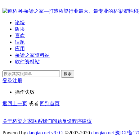
论坛
版块
喜欢
话题
应用
桥梁之家资料站
软件资料站
搜索
登录
注册
操作失败
返回上一页
或者
回到首页
关于桥梁之家
联系我们
问题反馈
程序建议
Powered by
daoqiao.net v9.0.2
©2003-2020
daoqiao.net
豫ICP备1