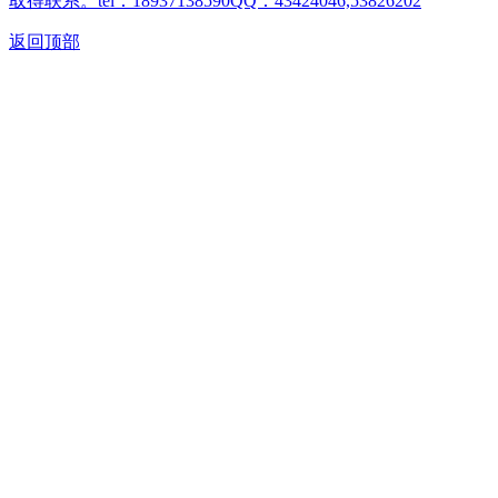
取得联系。tel：18937138590QQ：43424046,53826202
返回顶部