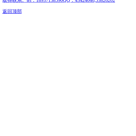
取得联系。tel：18937138590QQ：43424046,53826202
返回顶部