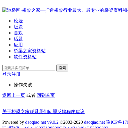
论坛
版块
喜欢
话题
应用
桥梁之家资料站
软件资料站
搜索
登录
注册
操作失败
返回上一页
或者
回到首页
关于桥梁之家
联系我们
问题反馈
程序建议
Powered by
daoqiao.net v9.0.2
©2003-2020
daoqiao.net
豫ICP备