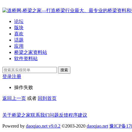
论坛
版块
喜欢
话题
应用
桥梁之家资料站
软件资料站
搜索
登录
注册
操作失败
返回上一页
或者
回到首页
关于桥梁之家
联系我们
问题反馈
程序建议
Powered by
daoqiao.net v9.0.2
©2003-2020
daoqiao.net
豫ICP备1