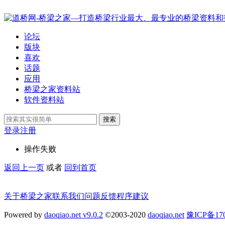
论坛
版块
喜欢
话题
应用
桥梁之家资料站
软件资料站
搜索
登录
注册
操作失败
返回上一页
或者
回到首页
关于桥梁之家
联系我们
问题反馈
程序建议
Powered by
daoqiao.net v9.0.2
©2003-2020
daoqiao.net
豫ICP备1