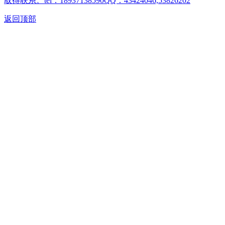
取得联系。tel：18937138590QQ：43424046,53826202
返回顶部