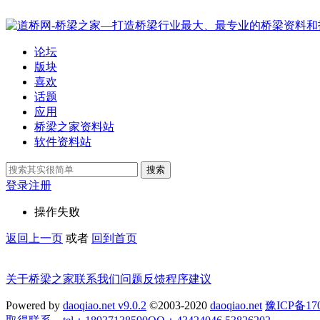
论坛
版块
喜欢
话题
应用
桥梁之家资料站
软件资料站
搜索
登录
注册
操作失败
返回上一页
或者
回到首页
关于桥梁之家
联系我们
问题反馈
程序建议
Powered by
daoqiao.net v9.0.2
©2003-2020
daoqiao.net
豫ICP备