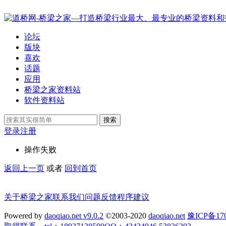
论坛
版块
喜欢
话题
应用
桥梁之家资料站
软件资料站
搜索
登录
注册
操作失败
返回上一页
或者
回到首页
关于桥梁之家
联系我们
问题反馈
程序建议
Powered by
daoqiao.net v9.0.2
©2003-2020
daoqiao.net
豫ICP备