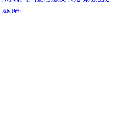
取得联系。tel：18937138590QQ：43424046,53826202
返回顶部