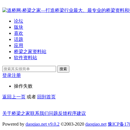
论坛
版块
喜欢
话题
应用
桥梁之家资料站
软件资料站
搜索
登录
注册
操作失败
返回上一页
或者
回到首页
关于桥梁之家
联系我们
问题反馈
程序建议
Powered by
daoqiao.net v9.0.2
©2003-2020
daoqiao.net
豫ICP备1