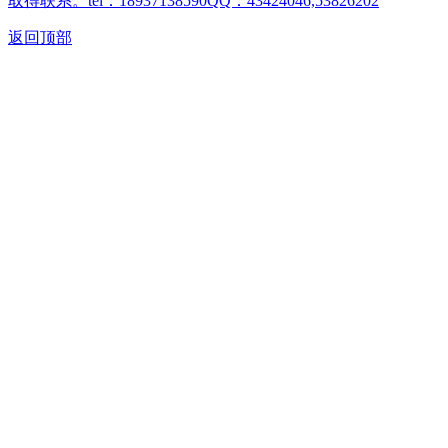
取得联系。tel：18937138590QQ：43424046,53826202
返回顶部