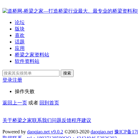
论坛
版块
喜欢
话题
应用
桥梁之家资料站
软件资料站
搜索
登录
注册
操作失败
返回上一页
或者
回到首页
关于桥梁之家
联系我们
问题反馈
程序建议
Powered by
daoqiao.net v9.0.2
©2003-2020
daoqiao.net
豫ICP备