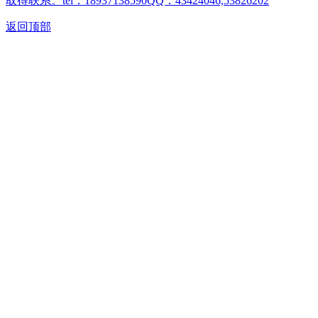
取得联系。tel：18937138590QQ：43424046,53826202
返回顶部