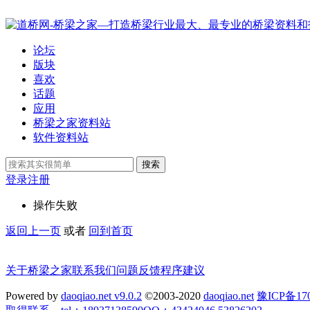
论坛
版块
喜欢
话题
应用
桥梁之家资料站
软件资料站
搜索
登录
注册
操作失败
返回上一页
或者
回到首页
关于桥梁之家
联系我们
问题反馈
程序建议
Powered by
daoqiao.net v9.0.2
©2003-2020
daoqiao.net
豫ICP备