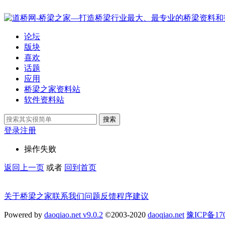
论坛
版块
喜欢
话题
应用
桥梁之家资料站
软件资料站
搜索
登录
注册
操作失败
返回上一页
或者
回到首页
关于桥梁之家
联系我们
问题反馈
程序建议
Powered by
daoqiao.net v9.0.2
©2003-2020
daoqiao.net
豫ICP备1