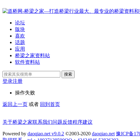
论坛
版块
喜欢
话题
应用
桥梁之家资料站
软件资料站
搜索
登录
注册
操作失败
返回上一页
或者
回到首页
关于桥梁之家
联系我们
问题反馈
程序建议
Powered by
daoqiao.net v9.0.2
©2003-2020
daoqiao.net
豫ICP备