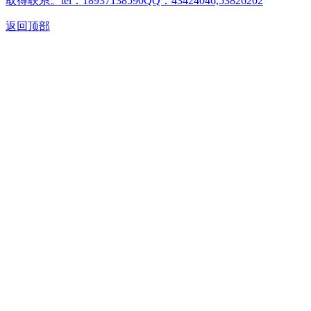
取得联系。tel：18937138590QQ：43424046,53826202
返回顶部