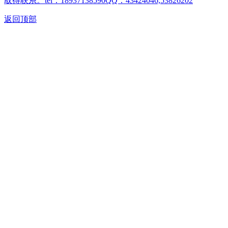
取得联系。tel：18937138590QQ：43424046,53826202
返回顶部