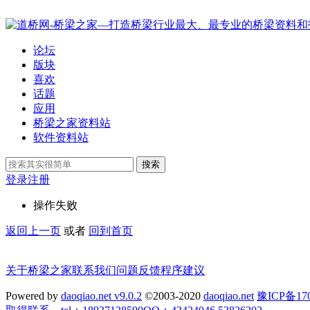
论坛
版块
喜欢
话题
应用
桥梁之家资料站
软件资料站
搜索
登录
注册
操作失败
返回上一页
或者
回到首页
关于桥梁之家
联系我们
问题反馈
程序建议
Powered by
daoqiao.net v9.0.2
©2003-2020
daoqiao.net
豫ICP备