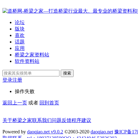
论坛
版块
喜欢
话题
应用
桥梁之家资料站
软件资料站
搜索
登录
注册
操作失败
返回上一页
或者
回到首页
关于桥梁之家
联系我们
问题反馈
程序建议
Powered by
daoqiao.net v9.0.2
©2003-2020
daoqiao.net
豫ICP备