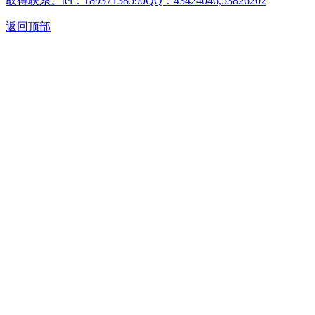
取得联系。tel：18937138590QQ：43424046,53826202
返回顶部