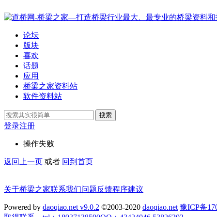
论坛
版块
喜欢
话题
应用
桥梁之家资料站
软件资料站
搜索
登录
注册
操作失败
返回上一页
或者
回到首页
关于桥梁之家
联系我们
问题反馈
程序建议
Powered by
daoqiao.net v9.0.2
©2003-2020
daoqiao.net
豫ICP备