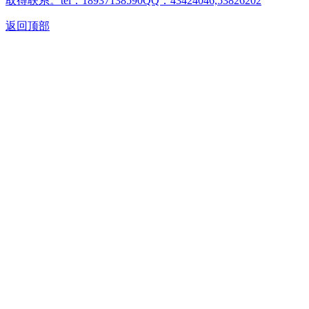
取得联系。tel：18937138590QQ：43424046,53826202
返回顶部