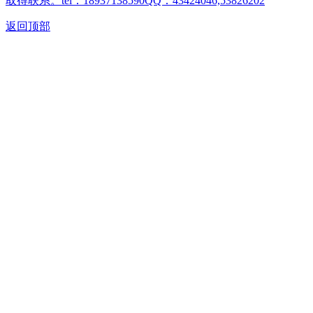
取得联系。tel：18937138590QQ：43424046,53826202
返回顶部