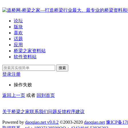
论坛
版块
喜欢
话题
应用
桥梁之家资料站
软件资料站
搜索
登录
注册
操作失败
返回上一页
或者
回到首页
关于桥梁之家
联系我们
问题反馈
程序建议
Powered by
daoqiao.net v9.0.2
©2003-2020
daoqiao.net
豫ICP备