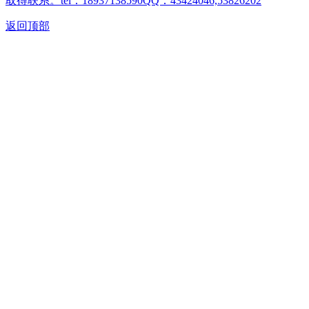
取得联系。tel：18937138590QQ：43424046,53826202
返回顶部