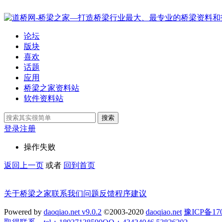
论坛
版块
喜欢
话题
应用
桥梁之家资料站
软件资料站
搜索
登录
注册
操作失败
返回上一页
或者
回到首页
关于桥梁之家
联系我们
问题反馈
程序建议
Powered by
daoqiao.net v9.0.2
©2003-2020
daoqiao.net
豫ICP备