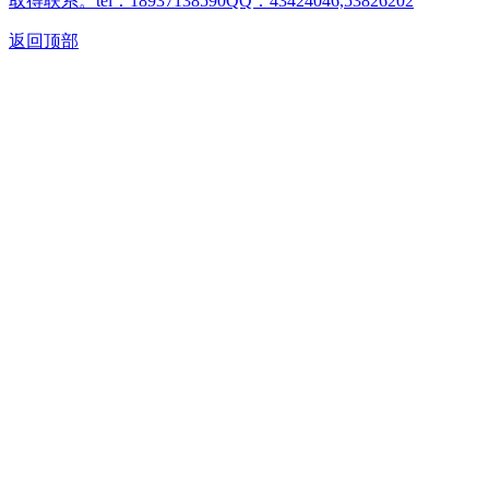
取得联系。tel：18937138590QQ：43424046,53826202
返回顶部