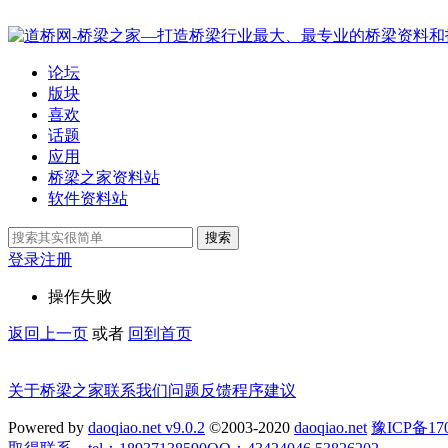
论坛
版块
喜欢
话题
应用
桥梁之家资料站
软件资料站
搜索
登录
注册
操作失败
返回上一页
或者
回到首页
关于桥梁之家
联系我们
问题反馈
程序建议
Powered by
daoqiao.net v9.0.2
©2003-2020
daoqiao.net
豫ICP备