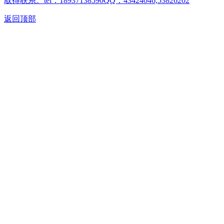
取得联系。tel：18937138590QQ：43424046,53826202
返回顶部