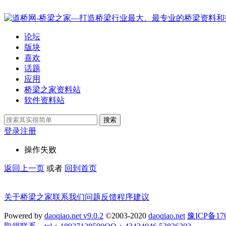
论坛
版块
喜欢
话题
应用
桥梁之家资料站
软件资料站
搜索
登录
注册
操作失败
返回上一页
或者
回到首页
关于桥梁之家
联系我们
问题反馈
程序建议
Powered by
daoqiao.net v9.0.2
©2003-2020
daoqiao.net
豫ICP备