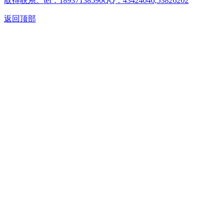
取得联系。tel：18937138590QQ：43424046,53826202
返回顶部