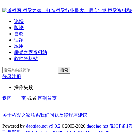
论坛
版块
喜欢
话题
应用
桥梁之家资料站
软件资料站
搜索
登录
注册
操作失败
返回上一页
或者
回到首页
关于桥梁之家
联系我们
问题反馈
程序建议
Powered by
daoqiao.net v9.0.2
©2003-2020
daoqiao.net
豫ICP备