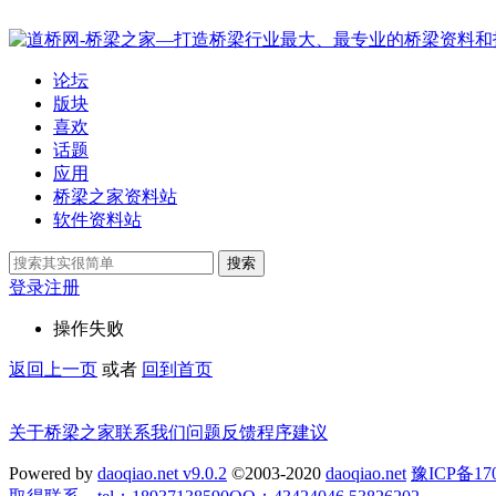
论坛
版块
喜欢
话题
应用
桥梁之家资料站
软件资料站
搜索
登录
注册
操作失败
返回上一页
或者
回到首页
关于桥梁之家
联系我们
问题反馈
程序建议
Powered by
daoqiao.net v9.0.2
©2003-2020
daoqiao.net
豫ICP备