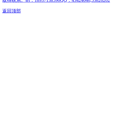
取得联系。tel：18937138590QQ：43424046,53826202
返回顶部