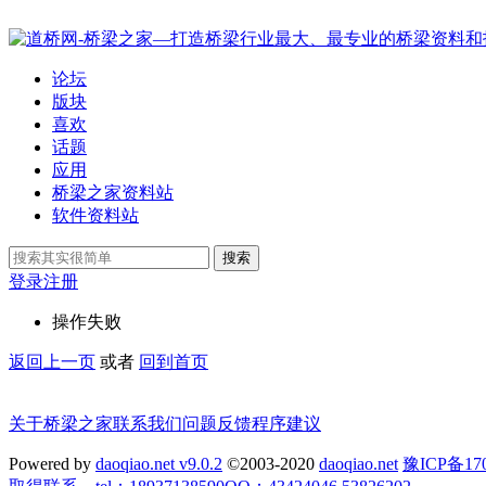
论坛
版块
喜欢
话题
应用
桥梁之家资料站
软件资料站
搜索
登录
注册
操作失败
返回上一页
或者
回到首页
关于桥梁之家
联系我们
问题反馈
程序建议
Powered by
daoqiao.net v9.0.2
©2003-2020
daoqiao.net
豫ICP备