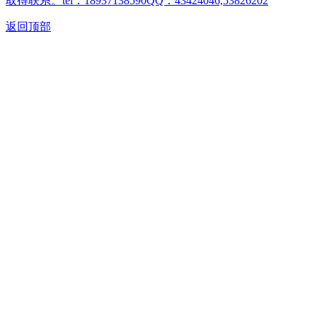
取得联系。tel：18937138590QQ：43424046,53826202
返回顶部