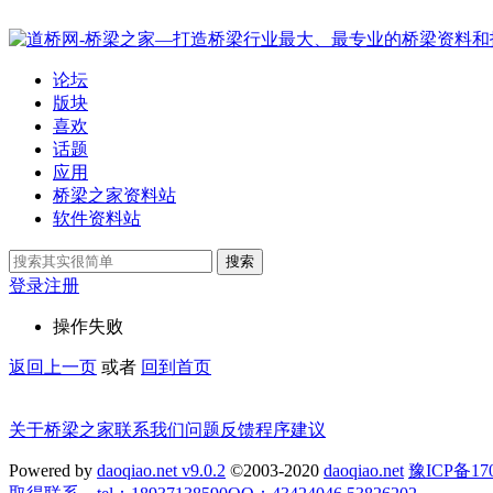
论坛
版块
喜欢
话题
应用
桥梁之家资料站
软件资料站
搜索
登录
注册
操作失败
返回上一页
或者
回到首页
关于桥梁之家
联系我们
问题反馈
程序建议
Powered by
daoqiao.net v9.0.2
©2003-2020
daoqiao.net
豫ICP备