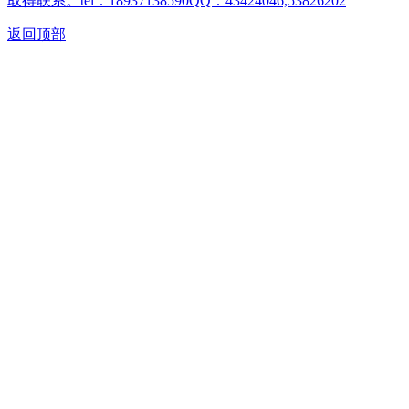
取得联系。tel：18937138590QQ：43424046,53826202
返回顶部