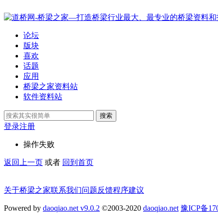
论坛
版块
喜欢
话题
应用
桥梁之家资料站
软件资料站
搜索
登录
注册
操作失败
返回上一页
或者
回到首页
关于桥梁之家
联系我们
问题反馈
程序建议
Powered by
daoqiao.net v9.0.2
©2003-2020
daoqiao.net
豫ICP备1