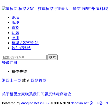
论坛
版块
喜欢
话题
应用
桥梁之家资料站
软件资料站
搜索
登录
注册
操作失败
返回上一页
或者
回到首页
关于桥梁之家
联系我们
问题反馈
程序建议
Powered by
daoqiao.net v9.0.2
©2003-2020
daoqiao.net
豫ICP备1